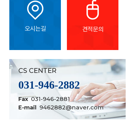
오시는길
견적문의
CS CENTER
031-946-2882
031-946-2881
Fax
9462882@naver.com
E-mail