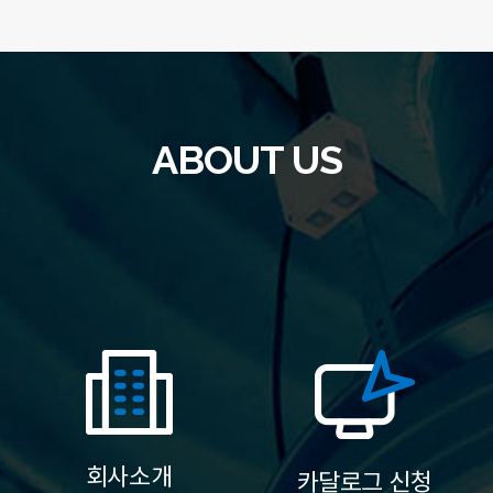
ABOUT US
회사소개
카달로그 신청