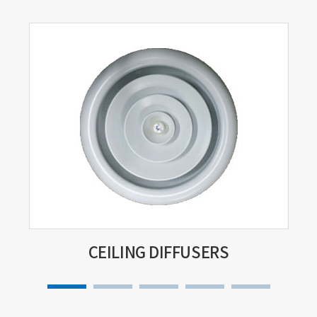
CEILING DIFFUSERS